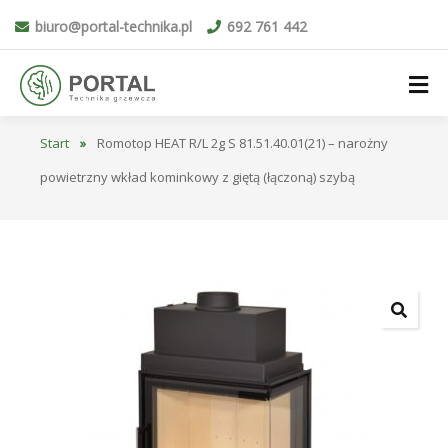
biuro@portal-technika.pl
692 761 442
Start
»
Romotop HEAT R/L 2g S 81.51.40.01(21) – narożny
powietrzny wkład kominkowy z giętą (łączoną) szybą