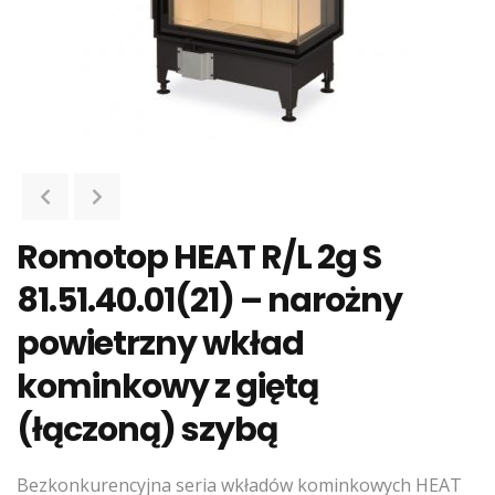
Romotop HEAT R/L 2g S
81.51.40.01(21) – narożny
powietrzny wkład
kominkowy z giętą
(łączoną) szybą
Bezkonkurencyjna seria wkładów kominkowych HEAT