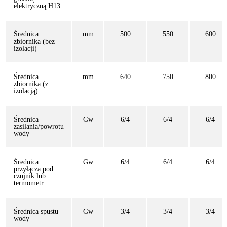
elektryczną H13
Średnica
mm
500
550
600
zbiornika (bez
izolacji)
Średnica
mm
640
750
800
zbiornika (z
izolacją)
Średnica
Gw
6/4
6/4
6/4
zasilania/powrotu
wody
Średnica
Gw
6/4
6/4
6/4
przyłącza pod
czujnik lub
termometr
Średnica spustu
Gw
3/4
3/4
3/4
wody