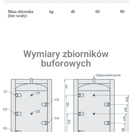
Masa zbiornika
kg
40
60
80
(bez wody)
Wymiary zbiorników
buforowych