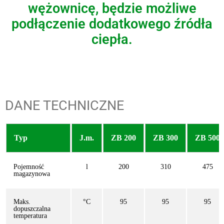
wężownicę, będzie możliwe
podłączenie dodatkowego źródła
ciepła.
DANE TECHNICZNE
Typ
J.m.
ZB 200
ZB 300
ZB 500
Pojemność
l
200
310
475
magazynowa
Maks.
°C
95
95
95
dopuszczalna
temperatura