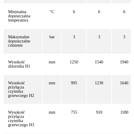
Minimalna
°C
6
6
6
dopuszczalna
temperatura
Maksymalne
bar
3
3
3
dopuszczalne
ciśnienie
Wysokość
mm
1250
1540
1940
zbiornika H1
Wysokość
mm
995
1230
1640
przyłącza
czynnika
grzewczego H2
Wysokość
mm
755
910
1180
przyłącza
czynnika
grzewczego H3