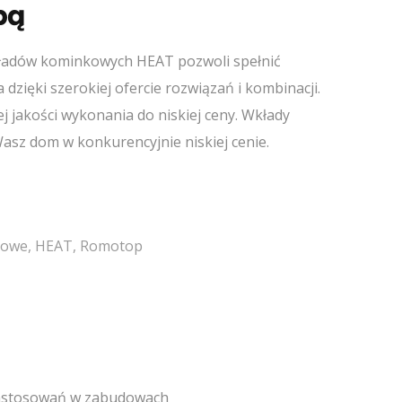
bą
ładów kominkowych HEAT pozwoli spełnić
dzięki szerokiej ofercie rozwiązań i kombinacji.
 jakości wykonania do niskiej ceny. Wkłady
sz dom w konkurencyjnie niskiej cenie.
kowe
,
HEAT
,
Romotop
zastosowań w zabudowach