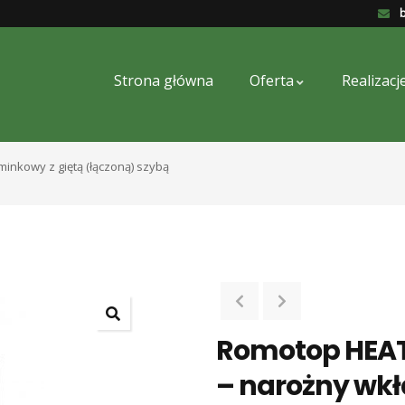
b
Strona główna
Oferta
Realizacj
minkowy z giętą (łączoną) szybą
Romotop HEAT R
– narożny wkł