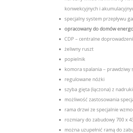
konwekcyjnych i akumulacyjny
specjalny system przepływu 
opracowany do domów energo
CDP – centralne doprowadzeni
żeliwny ruszt
popielnik
komora spalania – prawdziwy
regulowane nóżki
szyba gięta (łączona) z nadruk
możliwość zastosowania spec
rama drzwi ze specjalnie wzm
rozmiary do zabudowy 700 x 4
można uzupełnić ramą do za