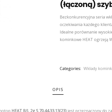
(łączoną) szy
Bezkonkurencyjna seria wk
oczekiwania każdego klienta 
Idealne porównanie wysokiej
kominkowe HEAT ogrzeją Wa
Categories:
Wkłady komin
OPIS
omotop
HEAT R/L 2g S 70.44.33.13(23)
jest przeznaczony do 