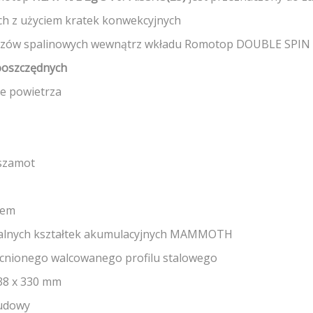
ch z użyciem kratek konwekcyjnych
gazów spalinowych wewnątrz wkładu Romotop DOUBLE SPIN
oszczędnych
e powietrza
 szamot
iem
jalnych kształtek akumulacyjnych MAMMOTH
ocnionego walcowanego profilu stalowego
38 x 330 mm
budowy