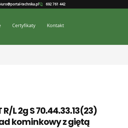
iuro@portal-technika.pl
692 761 442
e
Certyfikaty
Kontakt
/L 2g S 70.44.33.13(23)
ad kominkowy z giętą