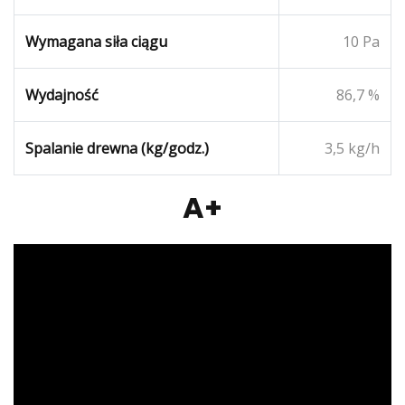
Wymagana siła ciągu
10 Pa
Wydajność
86,7 %
Spalanie drewna (kg/godz.)
3,5 kg/h
A+