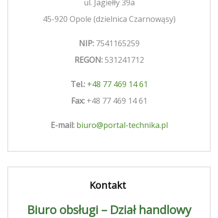
ul. Jagiełły 39a
45-920 Opole (dzielnica Czarnowąsy)
NIP:
7541165259
REGON:
531241712
Tel.:
+48 77 469 14 61
Fax:
+48 77 469 14 61
E-mail:
biuro@portal-technika.pl
Kontakt
Biuro obsługi – Dział handlowy