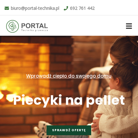
biuro@portal-technika.pl
692 761 442
Wprowadź ciepło do swojego domu
Piecyki na pellet
SPRAWDŹ OFERTĘ