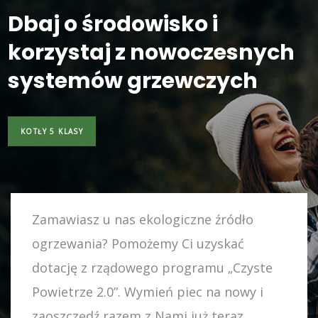
Dbaj o środowisko i
korzystaj z nowoczesnych
systemów grzewczych
KOTŁY 5 KLASY
Zamawiasz u nas ekologiczne źródło
ogrzewania? Pomożemy Ci uzyskać
dotację z rządowego programu „Czyste
Powietrze 2.0”. Wymień piec na nowy i
zaoszczędź razem z Nami już teraz.