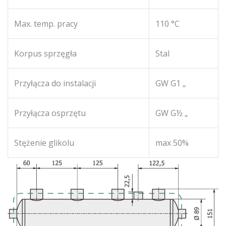
Max. temp. pracy
110 °C
Korpus sprzęgła
Stal
Przyłącza do instalacji
GW G1 „
Przyłącza osprzętu
GW G½ „
Stężenie glikolu
max 50%