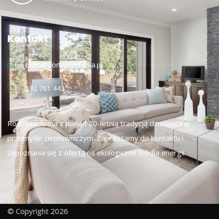
Kontakt
biuro@portal-technika.pl
692 761 442
Rodzinna firma z ponad 20-letnią tradycją działająca w
przemyśle ciepłowniczym. Zapraszamy do kontaktu i
zapoznania się z ofertą na ekologiczne źródła energii.
© Copyright 2026