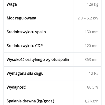
Waga
128 kg
Moc regulowana
2,0 – 5,2 kW
Średnica wylotu spalin
150 mm
Średnica wylotu CDP
120 mm
Wysokość osi tylnego wylotu spalin
863 mm
Wymagana siła ciągu
12 Pa
Wydajność
80,5 %
Spalanie drewna (kg/godz.)
1,2 kg/h