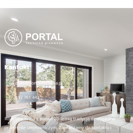
Kontakt
biuro@portal-technika.pl
692 761 442
Rodzinna firma z ponad 20-letnią tradycją działająca w
przemyśle ciepłowniczym. Zapraszamy do kontaktu i