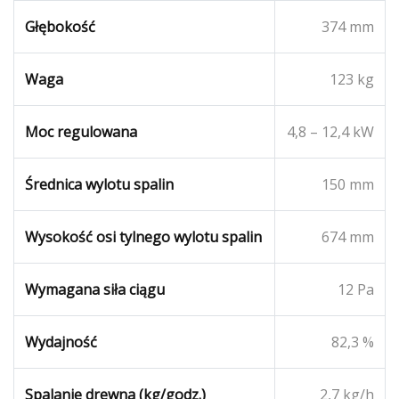
Głębokość
374 mm
Waga
123 kg
Moc regulowana
4,8 – 12,4 kW
Średnica wylotu spalin
150 mm
Wysokość osi tylnego wylotu spalin
674 mm
Wymagana siła ciągu
12 Pa
Wydajność
82,3 %
Spalanie drewna (kg/godz.)
2,7 kg/h