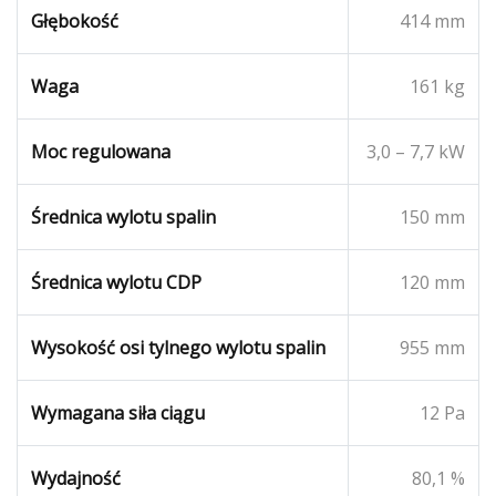
Głębokość
414 mm
Waga
161 kg
Moc regulowana
3,0 – 7,7 kW
Średnica wylotu spalin
150 mm
Średnica wylotu CDP
120 mm
Wysokość osi tylnego wylotu spalin
955 mm
Wymagana siła ciągu
12 Pa
Wydajność
80,1 %