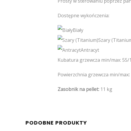
Prosty w sterowaniu poprzez pane
Dostępne wykończenia:
Biały
Szary (Titaniu
Antracyt
Kubatura grzewcza min/max: 55/
Powierzchnia grzewcza min/max
:
Zasobnik na pellet:
11 kg
PODOBNE PRODUKTY