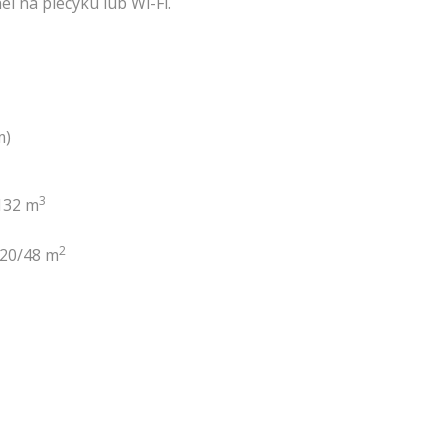
l na piecyku lub Wi-Fi.
m)
3
132 m
2
20/48 m