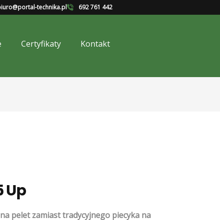
iuro@portal-technika.pl
692 761 442
e
Certyfikaty
Kontakt
5 Up
na pelet zamiast tradycyjnego piecyka na