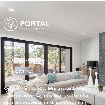
Kontakt
biuro@portal-technika.pl
692 761 442
Rodzinna firma z ponad 20-letnią tradycją działająca w
przemyśle ciepłowniczym. Zapraszamy do kontaktu i
zapoznania się z ofertą na ekologiczne źródła energii.