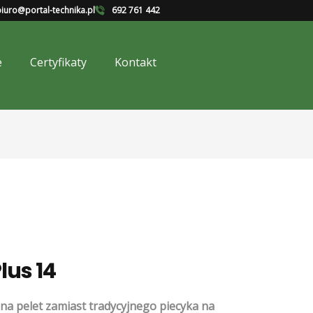
iuro@portal-technika.pl
692 761 442
e
Certyfikaty
Kontakt
lus 14
na pelet zamiast tradycyjnego piecyka na