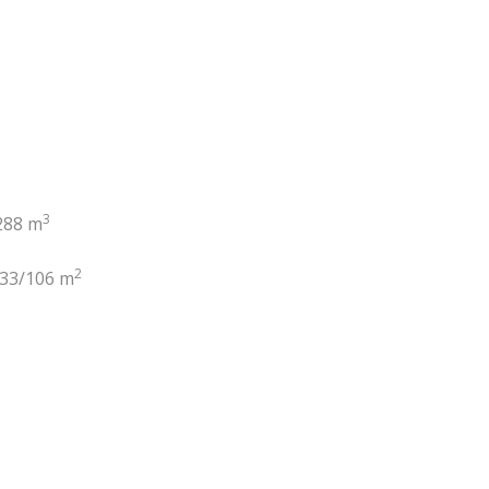
3
288 m
2
33/106 m