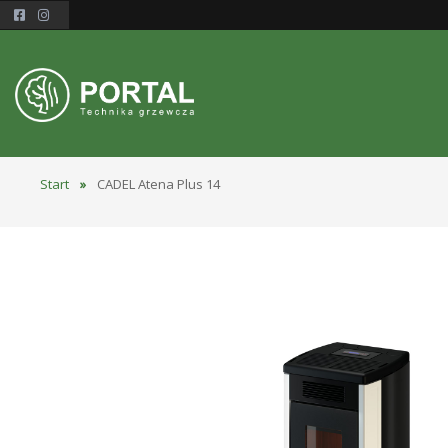
Start
»
CADEL Atena Plus 14