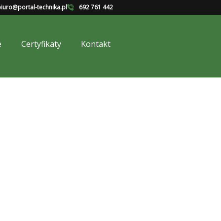
iuro@portal-technika.pl
692 761 442
e
Certyfikaty
Kontakt